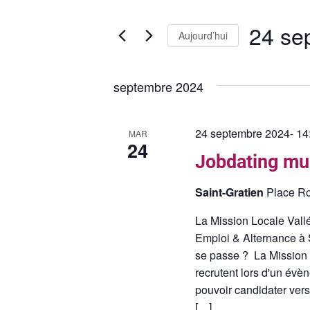
i
c
s
24 se
h
i
Aujourd’hui
r
e
S
m
é
septembre 2024
o
r
l
t
e
c
-
c
24 septembre 2024- 14
MAR
c
h
t
24
l
Jobdating mul
i
e
é
o
.
e
Saint-Gratien
Place Ro
n
R
n
t
e
La Mission Locale Vall
e
c
Emploi & Alternance à 
z
n
h
se passe ? La Mission Lo
u
e
a
recrutent lors d'un évè
n
r
pouvoir candidater vers
e
v
c
[…]
d