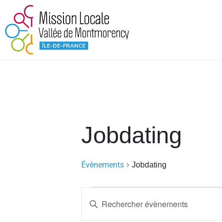
Jobdating
Évènements
Jobdating
R
S
e
a