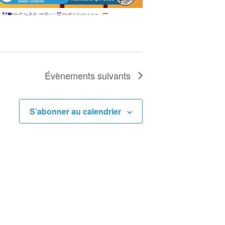
É
v
è
n
Évènements
suivants
e
m
e
S’abonner au calendrier
n
t