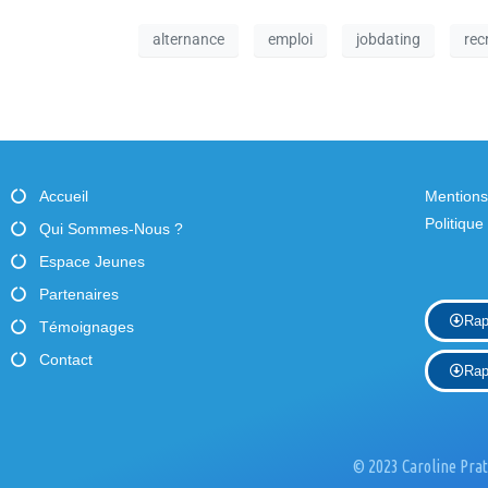
e
-
s
alternance
emploi
jobdating
rec
c
É
l
é
v
.
è
n
Accueil
Mentions
Politique
Qui Sommes-Nous ?
e
Espace Jeunes
m
Partenaires
e
Rap
Témoignages
n
Contact
Rap
t
s
© 2023 Caroline Prat