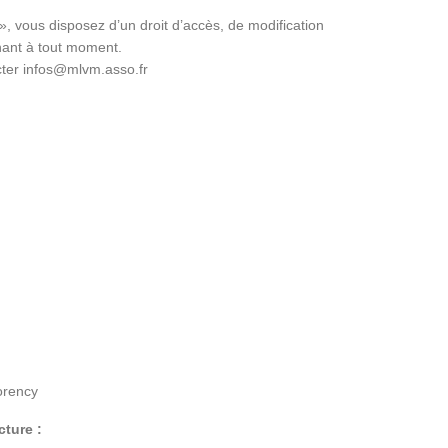
», vous disposez d’un droit d’accès, de modification
ant à tout moment.
cter infos@mlvm.asso.fr
orency
cture :