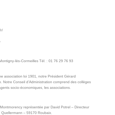
r/
e
tigny-lès-Cormeilles Tél. : 01 76 29 76 93
e association loi 1901, notre Président Gérard
e. Notre Conseil d’Administration comprend des collèges
s agents socio-économiques, les associations.
de Montmorency représentée par David Potrel – Directeur
e Quellermann – 59170 Roubaix.