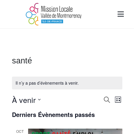
santé
Il n’y a pas d’évènements à venir.
R
À venir
N
R
L
e
e
a
i
S
c
Derniers Évènements passés
s
é
h
v
c
t
l
e
e
i
e
r
OCT