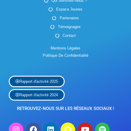
É
Qui Sommes-Nous ?
Espace Jeunes
v
Partenaires
è
Témoignages
n
Contact
e
Mentions Légales
Politique De Confidentialité
m
e
n
Rapport d'activité 2025
t
Rapport d'activité 2024
s
RETROUVEZ-NOUS SUR LES RÉSEAUX SOCIAUX !