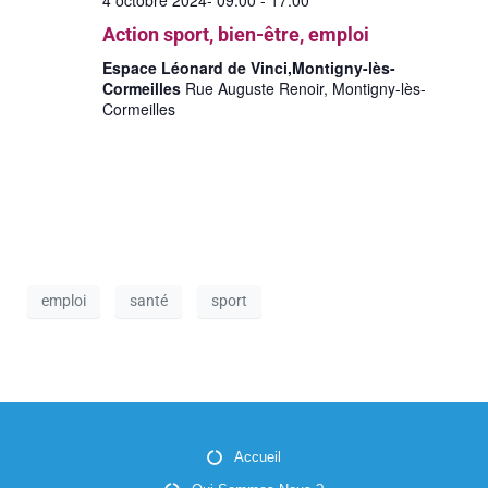
g
è
Action sport, bien-être, emploi
a
n
Espace Léonard de Vinci,Montigny-lès-
t
Cormeilles
Rue Auguste Renoir, Montigny-lès-
e
Cormeilles
i
m
o
e
n
n
d
t
e
emploi
santé
sport
v
u
e
s
Accueil