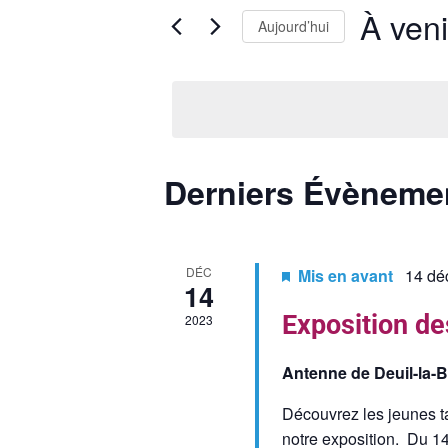
c
s
À veni
h
i
Aujourd’hui
r
e
S
m
é
o
r
l
t
e
c
-
c
c
h
Derniers Évèneme
t
l
i
e
é
o
.
e
n
R
DÉC
Mis en avant
14 dé
n
14
t
e
e
c
Exposition de
2023
z
n
h
u
e
a
Antenne de Deuil-la-
n
r
e
v
c
Découvrez les jeunes ta
d
h
notre exposition. Du 1
a