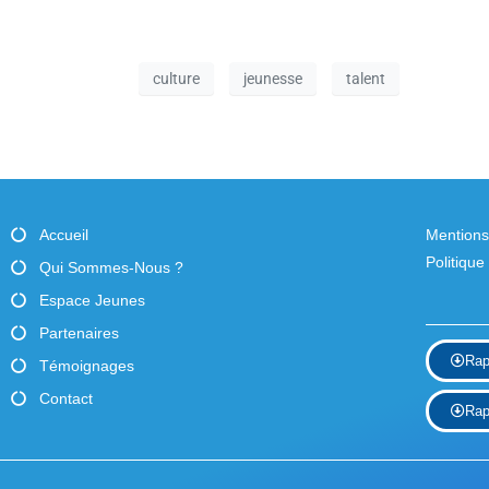
s
c
É
l
é
culture
jeunesse
talent
v
.
è
n
e
Accueil
Mentions
m
Politique
Qui Sommes-Nous ?
e
Espace Jeunes
n
Partenaires
Rap
Témoignages
t
Contact
Rap
s