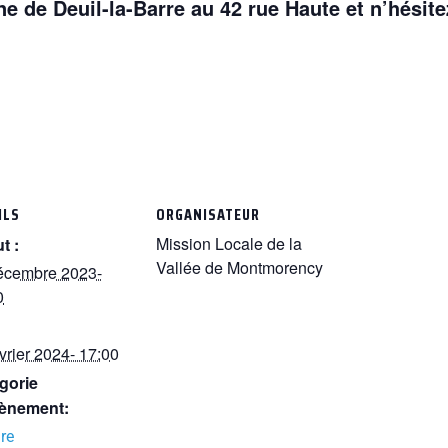
ne de Deuil-la-Barre au 42 rue Haute et n’hésite
ILS
ORGANISATEUR
Mission Locale de la
t :
Vallée de Montmorency
écembre 2023-
0
vrier 2024- 17:00
gorie
ènement:
re