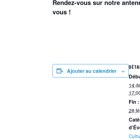
Rendez-vous sur notre a
nten
vous !
DÉTA
Ajouter au calendrier
Débu
14 d
17:0
Fin :
28 fé
Caté
d’Év
Cultu