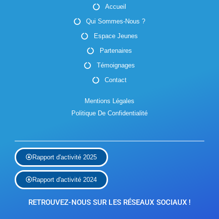
i
Accueil
v
g
Qui Sommes-Nous ?
è
a
Espace Jeunes
n
t
Partenaires
e
Témoignages
i
m
Contact
o
e
Mentions Légales
n
n
Politique De Confidentialité
d
t
e
Rapport d'activité 2025
v
u
Rapport d'activité 2024
e
RETROUVEZ-NOUS SUR LES RÉSEAUX SOCIAUX !