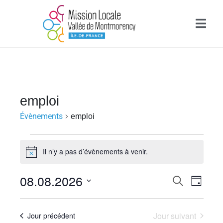
emploi
Évènements
emploi
Il n’y a pas d’évènements à venir.
N
o
t
R
08.08.2026
N
R
i
J
e
c
e
a
o
S
c
e
u
é
h
v
c
Jour suivant
Jour précédent
r
l
e