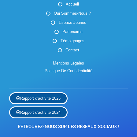
i
Accueil
v
g
Qui Sommes-Nous ?
è
a
Espace Jeunes
n
t
Partenaires
e
Témoignages
i
m
Contact
o
e
Mentions Légales
n
n
Politique De Confidentialité
d
t
e
Rapport d'activité 2025
v
u
Rapport d'activité 2024
e
RETROUVEZ-NOUS SUR LES RÉSEAUX SOCIAUX !