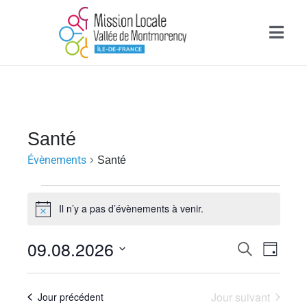
Santé
Évènements
Santé
Il n’y a pas d’évènements à venir.
N
o
t
R
09.08.2026
N
R
i
J
e
c
e
a
o
S
c
e
u
é
h
v
c
Jour suivant
Jour précédent
r
l
e