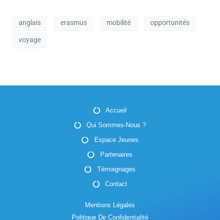
a
n
n
t
e
anglais
erasmus
mobilité
opportunités
e
i
m
m
voyage
o
e
e
n
n
n
d
t
t
e
Accueil
s
v
Qui Sommes-Nous ?
Espace Jeunes
u
Partenaires
e
Témoignages
s
Contact
É
Mentions Légales
Politique De Confidentialité