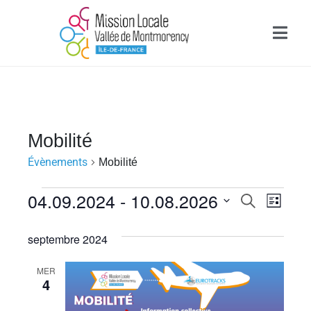
Mobilité
Évènements
Mobilité
R
04.09.2024
 - 
10.08.2026
N
R
L
e
e
a
i
S
c
s
septembre 2024
é
h
v
c
t
l
e
e
i
MER
e
h
r
4
c
c
g
e
h
t