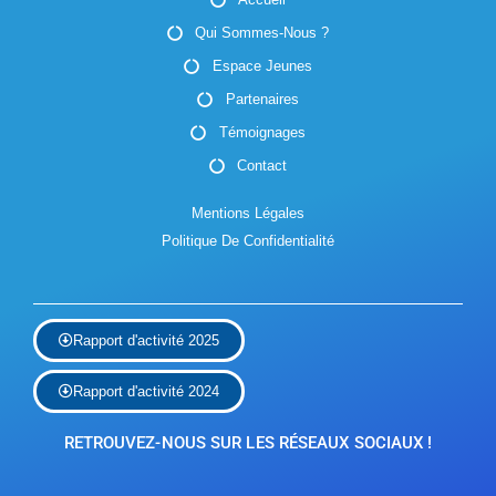
v
Qui Sommes-Nous ?
è
Espace Jeunes
n
Partenaires
e
Témoignages
m
Contact
e
Mentions Légales
Politique De Confidentialité
n
t
s
Rapport d'activité 2025
Rapport d'activité 2024
RETROUVEZ-NOUS SUR LES RÉSEAUX SOCIAUX !