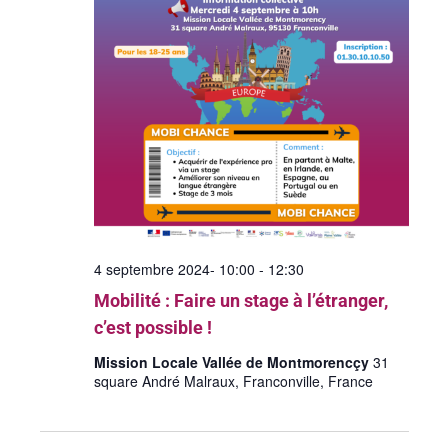
a
e
i
r
t
o
c
n
i
n
h
o
e
e
n
z
u
d
e
n
e
e
t
d
v
n
a
u
4 septembre 2024- 10:00
-
12:30
t
a
e
Mobilité : Faire un stage à l’étranger,
e
v
c’est possible !
.
s
Mission Locale Vallée de Montmorencçy
i
31
É
square André Malraux, Franconville, France
v
g
è