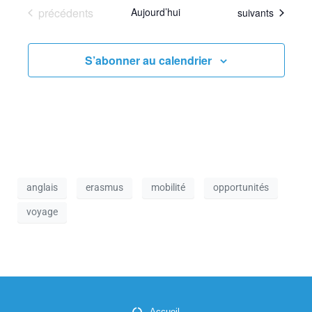
a
Évènements
n
précédents
Aujourd’hui
Évènements
suivants
t
e
i
m
S’abonner au calendrier
o
e
n
n
d
t
e
v
anglais
erasmus
mobilité
opportunités
u
voyage
e
s
É
Accueil