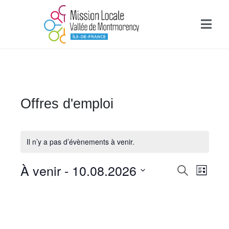
Offres d'emploi
Il n’y a pas d’évènements à venir.
R
À venir
 - 
10.08.2026
N
R
L
e
e
a
i
S
c
s
é
h
v
c
t
l
e
e
i
e
r