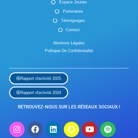
g
Espace Jeunes
è
a
Partenaires
n
Témoignages
t
e
Contact
i
m
Mentions Légales
o
e
Politique De Confidentialité
n
n
d
t
Rapport d'activité 2025
e
v
Rapport d'activité 2024
u
RETROUVEZ-NOUS SUR LES RÉSEAUX SOCIAUX !
e
s